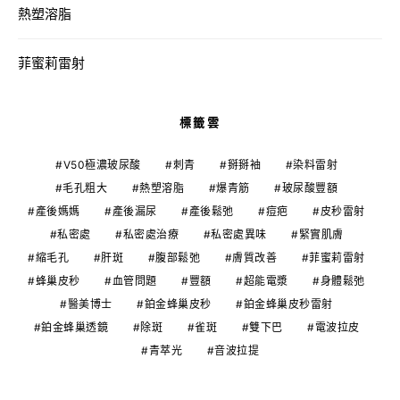
熱塑溶脂
菲蜜莉雷射
標籤雲
V50極濃玻尿酸
刺青
掰掰袖
染料雷射
毛孔粗大
熱塑溶脂
爆青筋
玻尿酸豐額
產後媽媽
產後漏尿
產後鬆弛
痘疤
皮秒雷射
私密處
私密處治療
私密處異味
緊實肌膚
縮毛孔
肝斑
腹部鬆弛
膚質改善
菲蜜莉雷射
蜂巢皮秒
血管問題
豐額
超能電漿
身體鬆弛
醫美博士
鉑金蜂巢皮秒
鉑金蜂巢皮秒雷射
鉑金蜂巢透鏡
除斑
雀斑
雙下巴
電波拉皮
青萃光
音波拉提