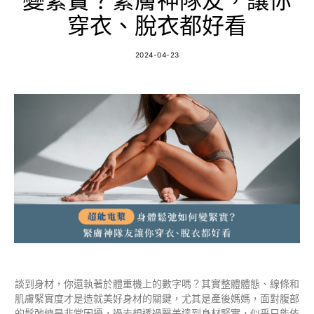
變緊實？緊膚神隊友，讓你
穿衣、脫衣都好看
2024-04-23
談到身材，你還執著於體重機上的數字嗎？其實整體體態、線條和
肌膚緊實度才是造就美好身材的關鍵，尤其是產後媽媽，面對腹部
的鬆弛總是非常困擾，過去想透過醫美達到身材緊實，似乎只能依