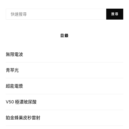
搜尋
目錄
無限電波
青萃光
超能電漿
V50 極濃玻尿酸
鉑金蜂巢皮秒雷射