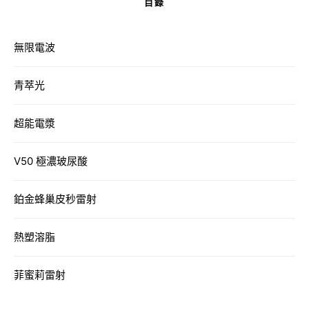
目錄
無限電波
青萃光
超能電漿
V50 極濃玻尿酸
鉑金蜂巢皮秒雷射
熱塑溶脂
菲蜜莉雷射