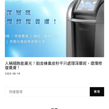
人稱細胞能量光！鉑金蜂巢皮秒不只處理深層斑，還懂修
復養膚！
2025-06-19
搜尋