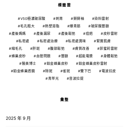
標籤雲
V50極濃玻尿酸
刺青
掰掰袖
染料雷射
毛孔粗大
熱塑溶脂
爆青筋
玻尿酸豐額
產後媽媽
產後漏尿
產後鬆弛
痘疤
皮秒雷射
私密處
私密處治療
私密處異味
緊實肌膚
縮毛孔
肝斑
腹部鬆弛
膚質改善
菲蜜莉雷射
蜂巢皮秒
血管問題
豐額
超能電漿
身體鬆弛
醫美博士
鉑金蜂巢皮秒
鉑金蜂巢皮秒雷射
鉑金蜂巢透鏡
除斑
雀斑
雙下巴
電波拉皮
青萃光
音波拉提
彙整
2025 年 9 月