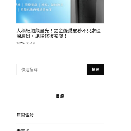
人稱細胞能量光！鉑金蜂巢皮秒不只處理
深層斑，還懂修復養膚！
2025-06-19
搜尋
目錄
無限電波