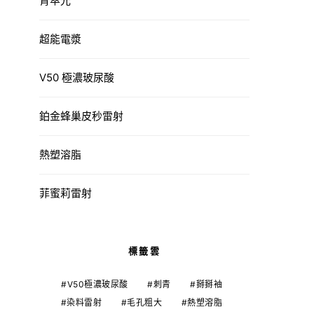
青萃光
超能電漿
V50 極濃玻尿酸
鉑金蜂巢皮秒雷射
熱塑溶脂
菲蜜莉雷射
標籤雲
V50極濃玻尿酸
刺青
掰掰袖
染料雷射
毛孔粗大
熱塑溶脂