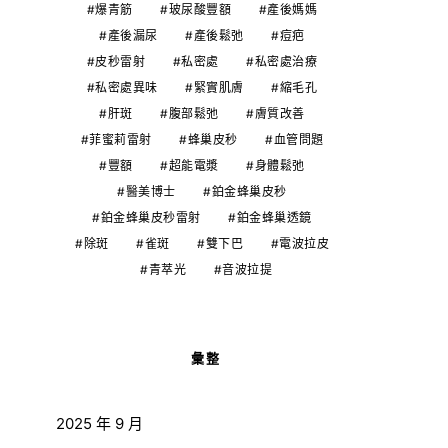
爆青筋
玻尿酸豐額
產後媽媽
產後漏尿
產後鬆弛
痘疤
皮秒雷射
私密處
私密處治療
私密處異味
緊實肌膚
縮毛孔
肝斑
腹部鬆弛
膚質改善
菲蜜莉雷射
蜂巢皮秒
血管問題
豐額
超能電漿
身體鬆弛
醫美博士
鉑金蜂巢皮秒
鉑金蜂巢皮秒雷射
鉑金蜂巢透鏡
除斑
雀斑
雙下巴
電波拉皮
青萃光
音波拉提
彙整
2025 年 9 月