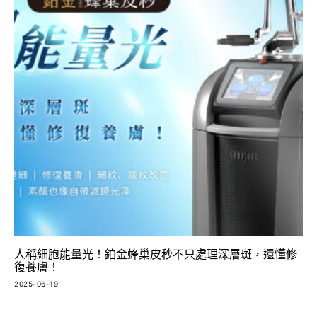
人稱細胞能量光！鉑金蜂巢皮秒不只處理深層斑，還懂修
復養膚！
2025-06-19