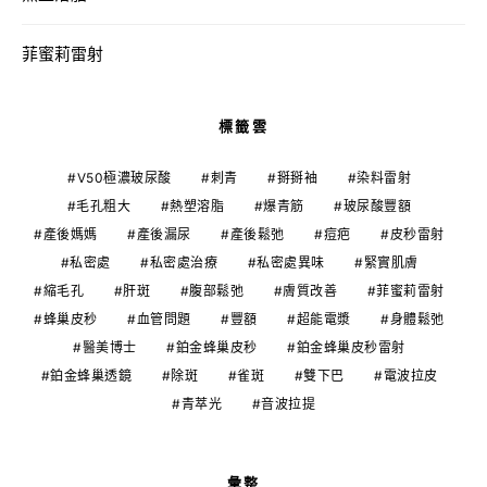
菲蜜莉雷射
標籤雲
V50極濃玻尿酸
刺青
掰掰袖
染料雷射
毛孔粗大
熱塑溶脂
爆青筋
玻尿酸豐額
產後媽媽
產後漏尿
產後鬆弛
痘疤
皮秒雷射
私密處
私密處治療
私密處異味
緊實肌膚
縮毛孔
肝斑
腹部鬆弛
膚質改善
菲蜜莉雷射
蜂巢皮秒
血管問題
豐額
超能電漿
身體鬆弛
醫美博士
鉑金蜂巢皮秒
鉑金蜂巢皮秒雷射
鉑金蜂巢透鏡
除斑
雀斑
雙下巴
電波拉皮
青萃光
音波拉提
彙整