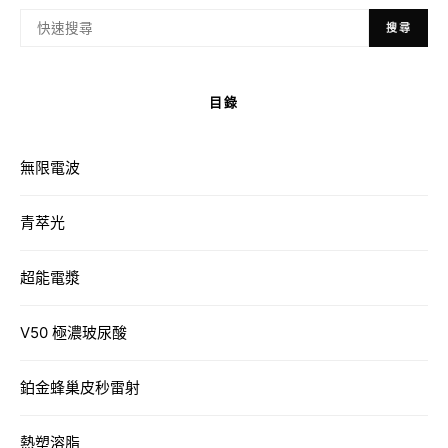
搜尋
目錄
無限電波
青萃光
超能電漿
V50 極濃玻尿酸
鉑金蜂巢皮秒雷射
熱塑溶脂