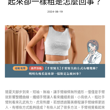
起來卻一樣粗是怎麼回事？
2024-06-19
隨夏天腳步到來，短袖、無袖，讓手臂線條無所遁形，僅僅是手臂
就影響整體曲線，纖細手臂讓人看來纖細柔弱、小鳥依人，粗壯手
臂則看來孔武有力、虎背熊腰，若想透過醫美療程讓手臂線條更迷
人，有哪些方式能夠達成？有些人試了很多方法，手臂視覺看起來