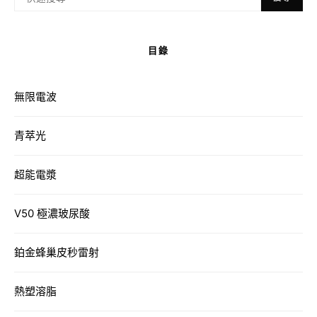
目錄
無限電波
青萃光
超能電漿
V50 極濃玻尿酸
鉑金蜂巢皮秒雷射
熱塑溶脂