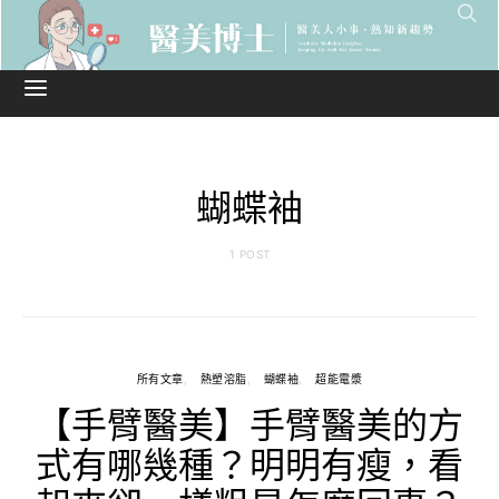
蝴蝶袖
1 POST
所有文章
熱塑溶脂
蝴蝶袖
超能電漿
【手臂醫美】手臂醫美的方
式有哪幾種？明明有瘦，看