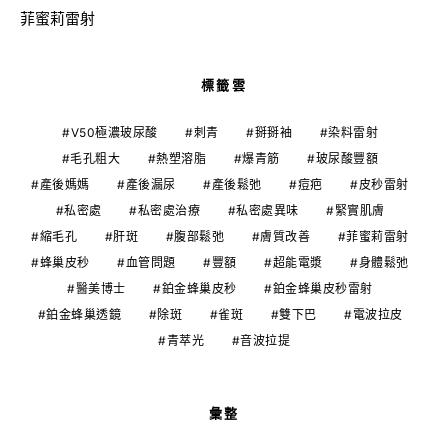
菲蜜莉雷射
標籤雲
V50極濃玻尿酸
刺青
掰掰袖
染料雷射
毛孔粗大
熱塑溶脂
爆青筋
玻尿酸豐額
產後媽媽
產後漏尿
產後鬆弛
痘疤
皮秒雷射
私密處
私密處治療
私密處異味
緊實肌膚
縮毛孔
肝斑
腹部鬆弛
膚質改善
菲蜜莉雷射
蜂巢皮秒
血管問題
豐額
超能電漿
身體鬆弛
醫美博士
鉑金蜂巢皮秒
鉑金蜂巢皮秒雷射
鉑金蜂巢透鏡
除斑
雀斑
雙下巴
電波拉皮
青萃光
音波拉提
彙整