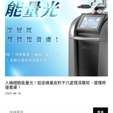
人稱細胞能量光！鉑金蜂巢皮秒不只處理深層斑，還懂修
復養膚！
2025-06-19
搜尋