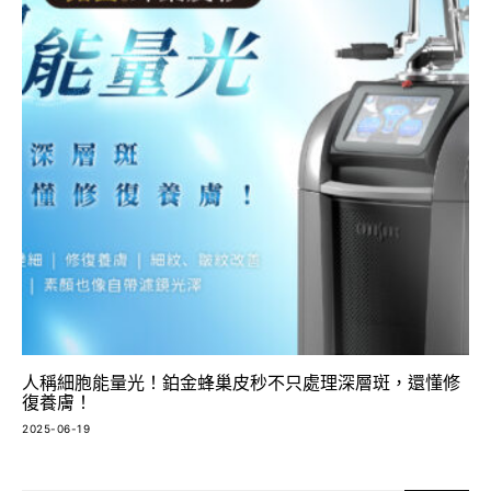
人稱細胞能量光！鉑金蜂巢皮秒不只處理深層斑，還懂修
復養膚！
2025-06-19