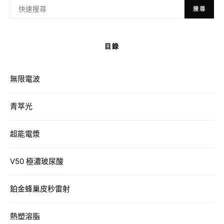
搜尋
目錄
無限電波
青萃光
超能電漿
V50 極濃玻尿酸
鉑金蜂巢皮秒雷射
熱塑溶脂