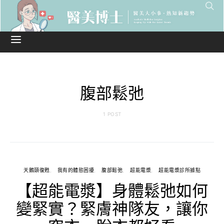
腹部鬆弛
1 POST
天鵝頸復甦
我有的體態困擾
腹部鬆弛
超能電漿
超能電漿診所據點
【超能電漿】身體鬆弛如何
變緊實？緊膚神隊友，讓你