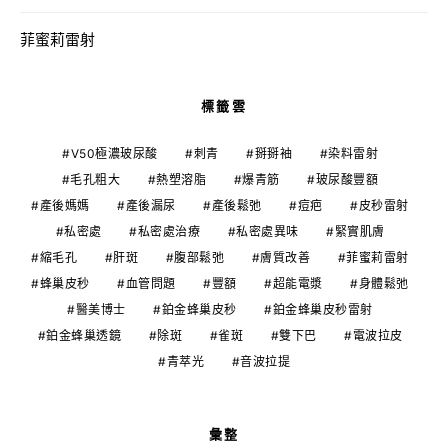
菲蜜莉雷射
標籤雲
V50極濃玻尿酸
刺青
掰掰袖
染料雷射
毛孔粗大
熱塑溶脂
爆青筋
玻尿酸豐額
產後媽媽
產後漏尿
產後鬆弛
痘疤
皮秒雷射
私密處
私密處治療
私密處異味
緊實肌膚
縮毛孔
肝斑
腹部鬆弛
膚質改善
菲蜜莉雷射
蜂巢皮秒
血管問題
豐額
超能電漿
身體鬆弛
醫美博士
鉑金蜂巢皮秒
鉑金蜂巢皮秒雷射
鉑金蜂巢透鏡
除斑
雀斑
雙下巴
電波拉皮
青萃光
音波拉提
彙整