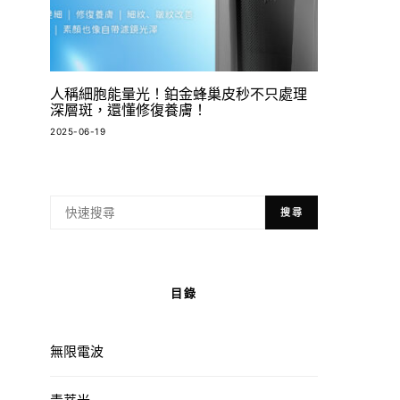
人稱細胞能量光！鉑金蜂巢皮秒不只處理
深層斑，還懂修復養膚！
2025-06-19
搜尋
目錄
無限電波