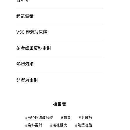
青萃光
超能電漿
V50 極濃玻尿酸
鉑金蜂巢皮秒雷射
熱塑溶脂
菲蜜莉雷射
標籤雲
V50極濃玻尿酸
刺青
掰掰袖
染料雷射
毛孔粗大
熱塑溶脂