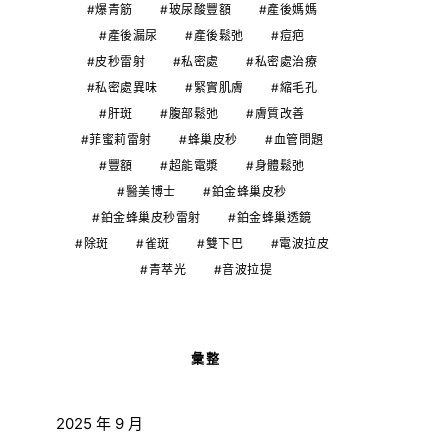
爆青筋
玻尿酸豐額
產後媽媽
產後漏尿
產後鬆弛
痘疤
皮秒雷射
私密處
私密處治療
私密處異味
緊實肌膚
縮毛孔
肝斑
腹部鬆弛
膚質改善
菲蜜莉雷射
蜂巢皮秒
血管問題
豐額
超能電漿
身體鬆弛
醫美博士
鉑金蜂巢皮秒
鉑金蜂巢皮秒雷射
鉑金蜂巢透鏡
除斑
雀斑
雙下巴
電波拉皮
青萃光
音波拉提
彙整
2025 年 9 月