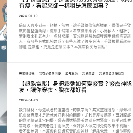
有瘦，看起來卻一樣粗是怎麼回事？
2024-06-19
隨夏天腳步到來，短袖、無袖，讓手臂線條無所遁形，僅僅是手臂
就影響整體曲線，纖細手臂讓人看來纖細柔弱、小鳥依人，粗壯手
臂則看來孔武有力、虎背熊腰，若想透過醫美療程讓手臂線條更迷
人，有哪些方式能夠達成？有些人試了很多方法，手臂視覺看起來
卻還 是顯粗，究竟是怎麼回事？本篇帶你突破盲點！
天鵝頸復甦
我有的體態困擾
腹部鬆弛
超能電漿
超能電漿診所據點
【超能電漿】身體鬆弛如何變緊實？緊膚神隊
友，讓你穿衣、脫衣都好看
2024-04-23
談到身材，你還執著於體重機上的數字嗎？其實整體體態、線條和
肌膚緊實度才是造就美好身材的關鍵，尤其是產後媽媽，面對腹部
的鬆弛總是非常困擾，過去想透過醫美達到身材緊實，似乎只能依
靠電波、音波或者是手術拉皮，但許多人做完卻覺得效果不明顯、
看不出差異，本篇帶你認識緊實肌膚神器「超能電漿」，讓你輕鬆