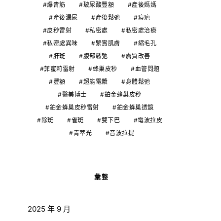
爆青筋
玻尿酸豐額
產後媽媽
產後漏尿
產後鬆弛
痘疤
皮秒雷射
私密處
私密處治療
私密處異味
緊實肌膚
縮毛孔
肝斑
腹部鬆弛
膚質改善
菲蜜莉雷射
蜂巢皮秒
血管問題
豐額
超能電漿
身體鬆弛
醫美博士
鉑金蜂巢皮秒
鉑金蜂巢皮秒雷射
鉑金蜂巢透鏡
除斑
雀斑
雙下巴
電波拉皮
青萃光
音波拉提
彙整
2025 年 9 月