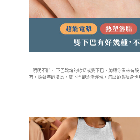
明明不胖， 下巴鬆垮的線條或雙下巴，總讓你看來有
有，隨著年齡增長，雙下巴卻逐漸浮現，怎麼節食瘦身也