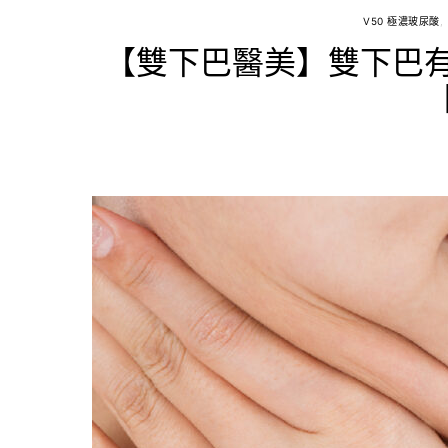
V50 極濃玻尿酸
【雙下巴醫美】雙下巴有