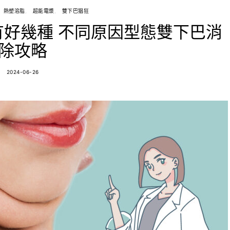
熱塑溶脂
超能電漿
雙下巴猖狂
好幾種 不同原因型態雙下巴消
除攻略
2024-06-26