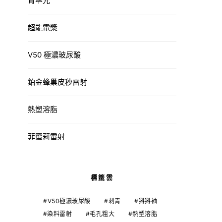
青萃光
超能電漿
V50 極濃玻尿酸
鉑金蜂巢皮秒雷射
熱塑溶脂
菲蜜莉雷射
標籤雲
V50極濃玻尿酸
刺青
掰掰袖
染料雷射
毛孔粗大
熱塑溶脂