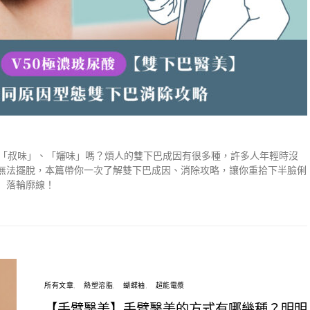
股「叔味」、「嬸味」嗎？煩人的雙下巴成因有很多種，許多人年輕時沒
無法擺脫，本篇帶你一次了解雙下巴成因、消除攻略，讓你重拾下半臉俐
落輪廓線！
所有文章
熱塑溶脂
蝴蝶袖
超能電漿
【手臂醫美】手臂醫美的方式有哪幾種？明明