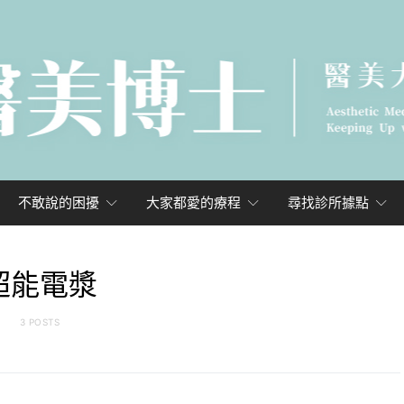
不敢說的困擾
大家都愛的療程
尋找診所據點
超能電漿
3 POSTS