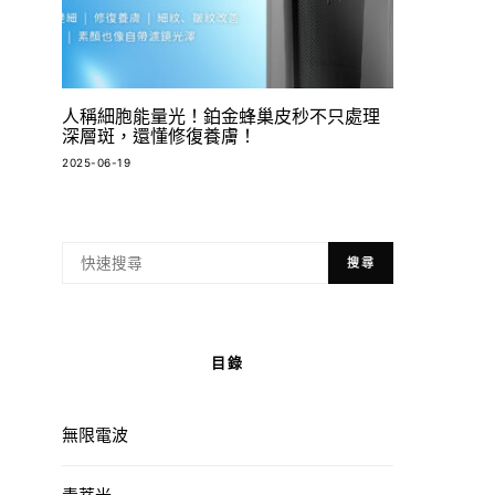
人稱細胞能量光！鉑金蜂巢皮秒不只處理
深層斑，還懂修復養膚！
2025-06-19
搜尋
目錄
無限電波