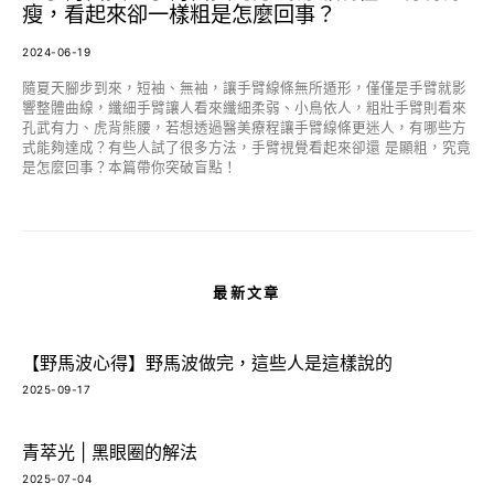
瘦，看起來卻一樣粗是怎麼回事？
2024-06-19
隨夏天腳步到來，短袖、無袖，讓手臂線條無所遁形，僅僅是手臂就影
響整體曲線，纖細手臂讓人看來纖細柔弱、小鳥依人，粗壯手臂則看來
孔武有力、虎背熊腰，若想透過醫美療程讓手臂線條更迷人，有哪些方
式能夠達成？有些人試了很多方法，手臂視覺看起來卻還 是顯粗，究竟
是怎麼回事？本篇帶你突破盲點！
最新文章
【野馬波心得】野馬波做完，這些人是這樣說的
2025-09-17
青萃光 | 黑眼圈的解法
2025-07-04