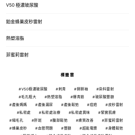
V50 極濃玻尿酸
鉑金蜂巢皮秒雷射
熱塑溶脂
菲蜜莉雷射
標籤雲
V50極濃玻尿酸
刺青
掰掰袖
染料雷射
毛孔粗大
熱塑溶脂
爆青筋
玻尿酸豐額
產後媽媽
產後漏尿
產後鬆弛
痘疤
皮秒雷射
私密處
私密處治療
私密處異味
緊實肌膚
縮毛孔
肝斑
腹部鬆弛
膚質改善
菲蜜莉雷射
蜂巢皮秒
血管問題
豐額
超能電漿
身體鬆弛