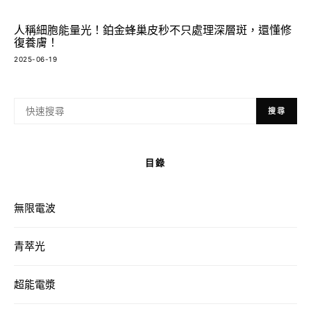
人稱細胞能量光！鉑金蜂巢皮秒不只處理深層斑，還懂修
復養膚！
2025-06-19
搜尋
目錄
無限電波
青萃光
超能電漿