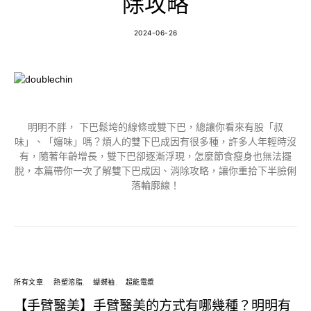
除攻略
2024-06-26
明明不胖， 下巴鬆垮的線條或雙下巴，總讓你看來有股「叔
味」、「嬸味」嗎？煩人的雙下巴成因有很多種，許多人年輕時沒
有，隨著年齡增長，雙下巴卻逐漸浮現，怎麼節食瘦身也無法擺
脫，本篇帶你一次了解雙下巴成因、消除攻略，讓你重拾下半臉俐
落輪廓線！
所有文章
熱塑溶脂
蝴蝶袖
超能電漿
【手臂醫美】手臂醫美的方式有哪幾種？明明有