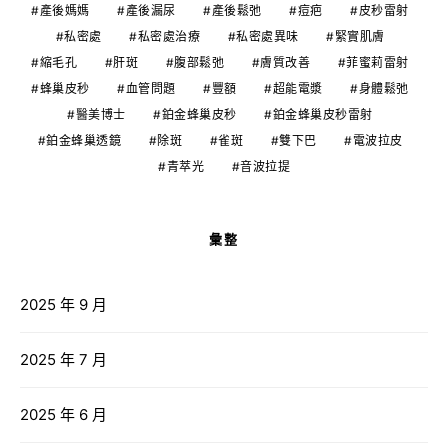
產後媽媽
產後漏尿
產後鬆弛
痘疤
皮秒雷射
私密處
私密處治療
私密處異味
緊實肌膚
縮毛孔
肝斑
腹部鬆弛
膚質改善
菲蜜莉雷射
蜂巢皮秒
血管問題
豐額
超能電漿
身體鬆弛
醫美博士
鉑金蜂巢皮秒
鉑金蜂巢皮秒雷射
鉑金蜂巢透鏡
除斑
雀斑
雙下巴
電波拉皮
青萃光
音波拉提
彙整
2025 年 9 月
2025 年 7 月
2025 年 6 月