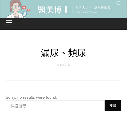
漏尿、頻尿
0 POSTS
Sorry, no results were found.
搜尋