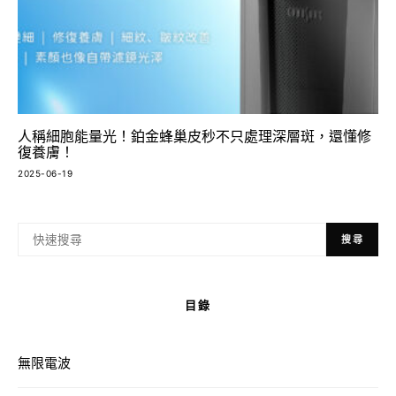
人稱細胞能量光！鉑金蜂巢皮秒不只處理深層斑，還懂修
復養膚！
2025-06-19
搜尋
目錄
無限電波