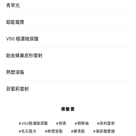
青萃光
超能電漿
V50 極濃玻尿酸
鉑金蜂巢皮秒雷射
熱塑溶脂
菲蜜莉雷射
標籤雲
V50極濃玻尿酸
刺青
掰掰袖
染料雷射
毛孔粗大
熱塑溶脂
爆青筋
玻尿酸豐額