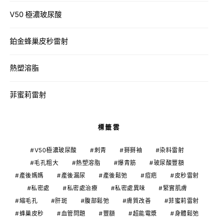
V50 極濃玻尿酸
鉑金蜂巢皮秒雷射
熱塑溶脂
菲蜜莉雷射
標籤雲
V50極濃玻尿酸
刺青
掰掰袖
染料雷射
毛孔粗大
熱塑溶脂
爆青筋
玻尿酸豐額
產後媽媽
產後漏尿
產後鬆弛
痘疤
皮秒雷射
私密處
私密處治療
私密處異味
緊實肌膚
縮毛孔
肝斑
腹部鬆弛
膚質改善
菲蜜莉雷射
蜂巢皮秒
血管問題
豐額
超能電漿
身體鬆弛