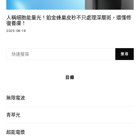
人稱細胞能量光！鉑金蜂巢皮秒不只處理深層斑，還懂修
復養膚！
2025-06-19
搜尋
目錄
無限電波
青萃光
超能電漿